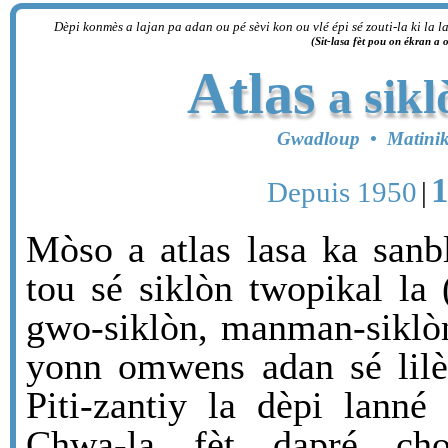
Dèpi konmès a lajan pa adan ou pé sèvi kon ou vlé épi sé zouti-la ki la l
(Sit-lasa fèt pou on ékran a 
Atlas
a sikl
Gwadloup • Matinik
Depuis 1950
|
Mòso a atlas lasa ka sanb
tou sé siklòn twopikal la (
gwo-siklòn, manman-siklò
yonn omwens adan sé lilèt
Piti-zantiy la dèpi lanné
Chwa-la fèt dapré cho