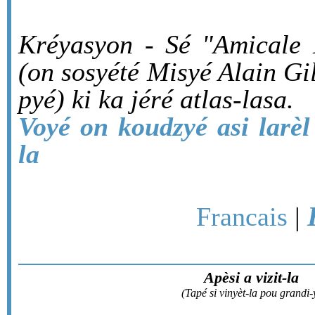
Kréyasyon - Sé "Amicale
(on sosyété Misyé Alain Gil
pyé) ki ka jéré atlas-lasa.
Voyé on koudzyé asi larèl
la
Francais
|
Apèsi a vizit-la
(Tapé si vinyèt-la pou grandi-