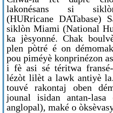
lakonésans si sik
(HURricane DATabase) S
siklòn Miami (National Hu
ka jèsyonné. Chak boulvè
plen pòtré é on démomak
pou piméyè konprinézon asi
i fè asi sé téritwa fransé
lézòt lilèt a lawk antiyè l
touvé rakontaj oben dé
jounal isidan antan-lasa
anglopal), maké o òksèvas