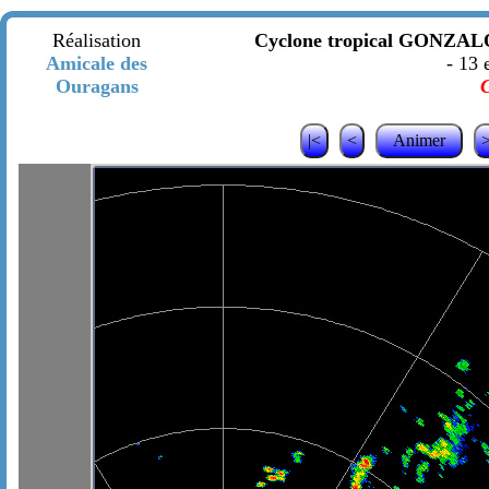
Réalisation
Cyclone tropical GONZALO 
Amicale des
- 13 
Ouragans
C
|<
<
Animer