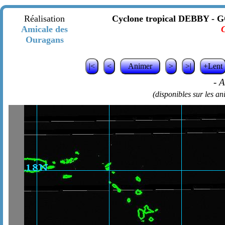
Réalisation
Cyclone tropical DEBBY - GO
Amicale des
C
Ouragans
|<
<
Animer
>
>|
+Lent
-
A
(disponibles sur les a