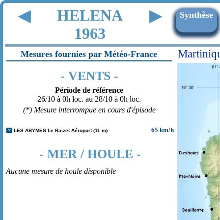
HELENA
◀
▶
Synthèse
1963
Martiniq
Mesures fournies par Météo-France
- VENTS -
Période de référence
26/10 à 0h loc. au 28/10 à 0h loc.
(*) Mesure interrompue en cours d'épisode
65 km/h
?
LES ABYMES Le Raizet Aéroport (11 m)
- MER / HOULE -
Aucune mesure de houle disponible