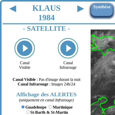
KLAUS
◀
▶
Synthèse
1984
- SATELLITE -
Canal
Canal
Visible
Infrarouge
Canal Visible
: Pas d'image durant la nuit
Canal Infrarouge
: Images 24h/24
Affichage des ALERTES
(uniquement en canal Infrarouge)
Guadeloupe
Martinique
St-Barth & St-Martin