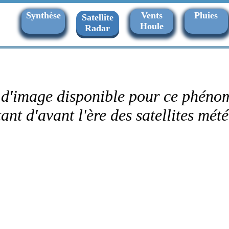
Synthèse
Vents
Pluies
Satellite
Houle
Radar
 d'image disponible pour ce phéno
ant d'avant l'ère des satellites mét