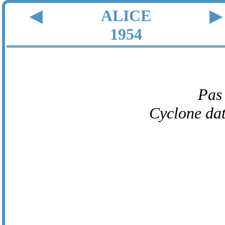
ALICE
◀
▶
1954
Pas
Cyclone dat