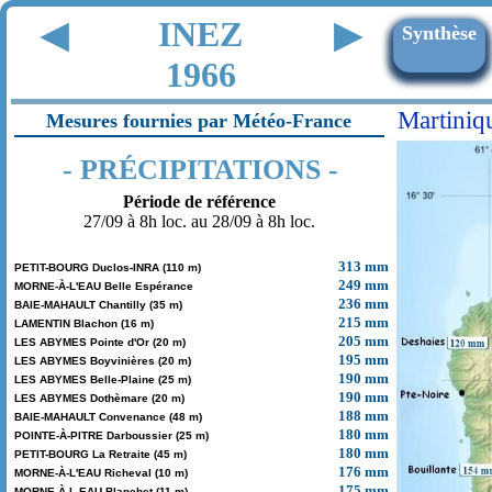
INEZ
◀
▶
Synthèse
1966
Martiniq
Mesures fournies par Météo-France
- PRÉCIPITATIONS -
Période de référence
27/09 à 8h loc. au 28/09 à 8h loc.
313 mm
PETIT-BOURG Duclos-INRA (110 m)
249 mm
MORNE-À-L'EAU Belle Espérance
236 mm
BAIE-MAHAULT Chantilly (35 m)
215 mm
LAMENTIN Blachon (16 m)
205 mm
LES ABYMES Pointe d'Or (20 m)
195 mm
LES ABYMES Boyvinières (20 m)
190 mm
LES ABYMES Belle-Plaine (25 m)
190 mm
LES ABYMES Dothèmare (20 m)
188 mm
BAIE-MAHAULT Convenance (48 m)
180 mm
POINTE-À-PITRE Darboussier (25 m)
180 mm
PETIT-BOURG La Retraite (45 m)
176 mm
MORNE-À-L'EAU Richeval (10 m)
175 mm
MORNE-À-L-EAU Blanchet (11 m)