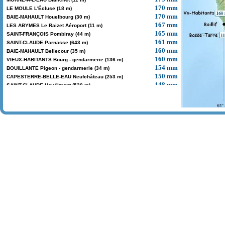
170 mm
LE MOULE L'Écluse (18 m)
170 mm
BAIE-MAHAULT Houelbourg (30 m)
167 mm
LES ABYMES Le Raizet Aéroport (11 m)
165 mm
SAINT-FRANÇOIS Pombiray (44 m)
161 mm
SAINT-CLAUDE Parnasse (643 m)
160 mm
BAIE-MAHAULT Bellecour (35 m)
160 mm
VIEUX-HABITANTS Bourg - gendarmerie (136 m)
154 mm
BOUILLANTE Pigeon - gendarmerie (34 m)
150 mm
CAPESTERRE-BELLE-EAU Neufchâteau (253 m)
148 mm
SAINT-CLAUDE Houëlmont (530 m)
146 mm
BAIE-MAHAULT Dupuy (22 m)
144 mm
PORT-LOUIS Bourg - gendarmerie (14 m)
140 mm
SAINTE-ANNE Marly (42 m)
138 mm
PETIT-CANAL (poste non précisé)
126 mm
GOURBEYRE (poste non précisé)
120 mm
ANSE-BERTRAND (poste non précisé)
120 mm
LA DÉSIRADE Bourg - Grande Anse (7 m)
120 mm
DESHAIES Bourg - gendarmerie (42 m)
118 mm
PETIT-BOURG Arnouville (25 m)
113 mm
BASSE-TERRE Cité Guillard (92 m)
110 mm
SAINTE-ROSE Viard (10 m)
94 mm
LE MOULE Montplaisir (41 m)
79 mm
SAINT-FRANÇOIS Reneville (40 m)
64 mm
MARIE-GALANTE CAPESTERRE Bellevue (142 m)