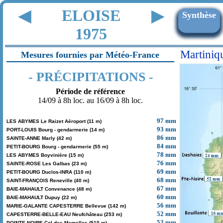
ELOISE
◀
▶
Synthèse
1975
Martiniq
Mesures fournies par Météo-France
- PRÉCIPITATIONS -
Période de référence
14/09 à 8h loc. au 16/09 à 8h loc.
97 mm
LES ABYMES Le Raizet Aéroport (11 m)
93 mm
PORT-LOUIS Bourg - gendarmerie (14 m)
86 mm
SAINTE-ANNE Marly (42 m)
84 mm
PETIT-BOURG Bourg - gendarmerie (55 m)
78 mm
LES ABYMES Boyvinière (15 m)
76 mm
SAINTE-ROSE Les Galbas (23 m)
69 mm
PETIT-BOURG Duclos-INRA (110 m)
68 mm
SAINT-FRANÇOIS Reneville (40 m)
67 mm
BAIE-MAHAULT Convenance (48 m)
60 mm
BAIE-MAHAULT Dupuy (22 m)
56 mm
MARIE-GALANTE CAPESTERRE Bellevue (142 m)
52 mm
CAPESTERRE-BELLE-EAU Neufchâteau (253 m)
52 mm
POINTE-NOIRE Col des Mamelles (510 m)