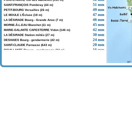
51 mm
SAINT-FRANÇOIS Pombiray (44 m)
49 mm
PETIT-BOURG Versailles (26 m)
47 mm
LE MOULE L'Écluse (18 m)
46 mm
LA DÉSIRADE Bourg - Grande Anse (7 m)
45 mm
MORNE-À-L-EAU Blanchet (11 m)
42 mm
MARIE-GALANTE CAPESTERRE Vidon (146 m)
30 mm
LA DÉSIRADE Station météo (27 m)
24 mm
DESHAIES Bourg - gendarmerie (42 m)
20 mm
SAINT-CLAUDE Parnasse (643 m)
16 mm
BOUILLANTE Pigeon - gendarmerie (34 m)
13 mm
VIEUX-HABITANTS Bourg - gendarmerie (136 m)
12 mm
BASSE-TERRE Cité Guillard (92 m)
0 mm
LES SAINTES TERRE-DE-HAUT Anse Cassin (6 m)