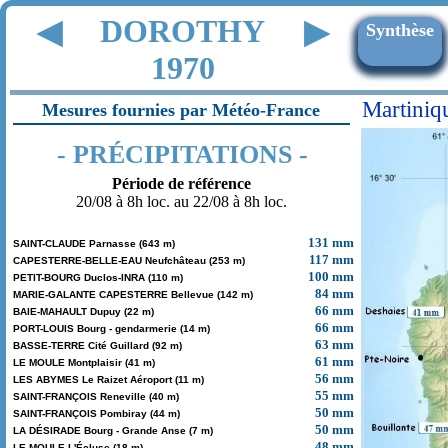
DOROTHY
◀
▶
Synthèse
1970
Martiniq
Mesures fournies par Météo-France
- PRÉCIPITATIONS -
Période de référence
20/08 à 8h loc. au 22/08 à 8h loc.
131 mm
SAINT-CLAUDE Parnasse (643 m)
117 mm
CAPESTERRE-BELLE-EAU Neufchâteau (253 m)
100 mm
PETIT-BOURG Duclos-INRA (110 m)
84 mm
MARIE-GALANTE CAPESTERRE Bellevue (142 m)
66 mm
BAIE-MAHAULT Dupuy (22 m)
66 mm
PORT-LOUIS Bourg - gendarmerie (14 m)
63 mm
BASSE-TERRE Cité Guillard (92 m)
61 mm
LE MOULE Montplaisir (41 m)
56 mm
LES ABYMES Le Raizet Aéroport (11 m)
55 mm
SAINT-FRANÇOIS Reneville (40 m)
50 mm
SAINT-FRANÇOIS Pombiray (44 m)
50 mm
LA DÉSIRADE Bourg - Grande Anse (7 m)
48 mm
LE MOULE L'Écluse (18 m)