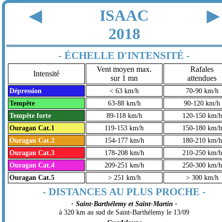
ISAAC
◀
▶
2018
- ÉCHELLE D'INTENSITÉ -
Vent moyen max.
Rafales
Intensité
sur 1 mn
attendues
Dépression
< 63 km/h
70-90 km/h
Tempête
63-88 km/h
90-120 km/h
Tempête forte
89-118 km/h
120-150 km/h
Ouragan Cat.1
119-153 km/h
150-180 km/h
Ouragan Cat.2
154-177 km/h
180-210 km/h
Ouragan Cat.3
178-208 km/h
210-250 km/h
Ouragan Cat.4
209-251 km/h
250-300 km/h
Ouragan Cat.5
> 251 km/h
> 300 km/h
- DISTANCES AU PLUS PROCHE -
- Saint-Barthélemy et Saint-Martin -
à 320 km au sud de Saint-Barthélemy le 13/09