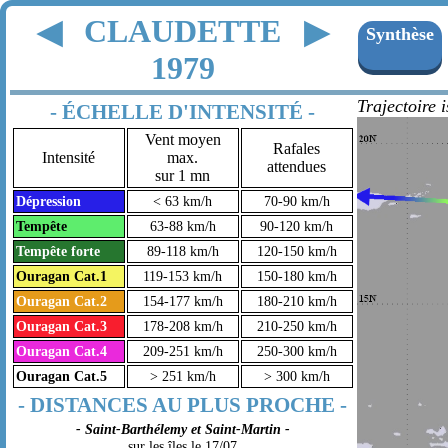
CLAUDETTE
◀
▶
Synthèse
1979
Trajectoire 
- ÉCHELLE D'INTENSITÉ -
Vent moyen
Rafales
Intensité
max.
attendues
sur 1 mn
Dépression
< 63 km/h
70-90 km/h
Tempête
63-88 km/h
90-120 km/h
Tempête forte
89-118 km/h
120-150 km/h
Ouragan Cat.1
119-153 km/h
150-180 km/h
Ouragan Cat.2
154-177 km/h
180-210 km/h
Ouragan Cat.3
178-208 km/h
210-250 km/h
Ouragan Cat.4
209-251 km/h
250-300 km/h
Ouragan Cat.5
> 251 km/h
> 300 km/h
- DISTANCES AU PLUS PROCHE -
- Saint-Barthélemy et Saint-Martin -
sur les îles le 17/07