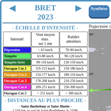
BRET
◀
▶
Synthèse
2023
Trajectoire 
- ÉCHELLE D'INTENSITÉ -
Vent moyen
Rafales
Intensité
max.
attendues
sur 1 mn
Dépression
< 63 km/h
70-90 km/h
Tempête
63-88 km/h
90-120 km/h
Tempête forte
89-118 km/h
120-150 km/h
Ouragan Cat.1
119-153 km/h
150-180 km/h
Ouragan Cat.2
154-177 km/h
180-210 km/h
Ouragan Cat.3
178-208 km/h
210-250 km/h
Ouragan Cat.4
209-251 km/h
250-300 km/h
Ouragan Cat.5
> 251 km/h
> 300 km/h
- DISTANCES AU PLUS PROCHE -
- Saint-Barthélemy et Saint-Martin -
à 510 km au sud de Saint-Barthélemy le 23/06