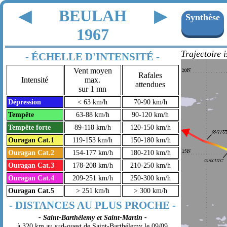
BEULAH
◀
▶
Synthèse
1967
Trajectoire 
- ÉCHELLE D'INTENSITÉ -
Vent moyen
Rafales
Intensité
max.
attendues
sur 1 mn
Dépression
< 63 km/h
70-90 km/h
Tempête
63-88 km/h
90-120 km/h
Tempête forte
89-118 km/h
120-150 km/h
Ouragan Cat.1
119-153 km/h
150-180 km/h
Ouragan Cat.2
154-177 km/h
180-210 km/h
Ouragan Cat.3
178-208 km/h
210-250 km/h
Ouragan Cat.4
209-251 km/h
250-300 km/h
Ouragan Cat.5
> 251 km/h
> 300 km/h
- DISTANCES AU PLUS PROCHE -
- Saint-Barthélemy et Saint-Martin -
à 320 km au sud-ouest de Saint-Barthélemy le 09/09