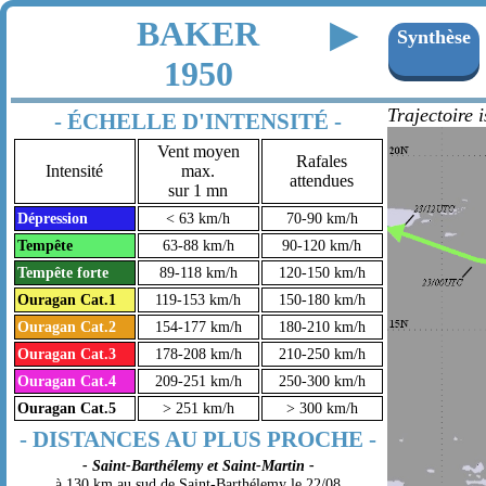
BAKER
▶
Synthèse
1950
Trajectoire 
- ÉCHELLE D'INTENSITÉ -
Vent moyen
Rafales
Intensité
max.
attendues
sur 1 mn
Dépression
< 63 km/h
70-90 km/h
Tempête
63-88 km/h
90-120 km/h
Tempête forte
89-118 km/h
120-150 km/h
Ouragan Cat.1
119-153 km/h
150-180 km/h
Ouragan Cat.2
154-177 km/h
180-210 km/h
Ouragan Cat.3
178-208 km/h
210-250 km/h
Ouragan Cat.4
209-251 km/h
250-300 km/h
Ouragan Cat.5
> 251 km/h
> 300 km/h
- DISTANCES AU PLUS PROCHE -
- Saint-Barthélemy et Saint-Martin -
à 130 km au sud de Saint-Barthélemy le 22/08