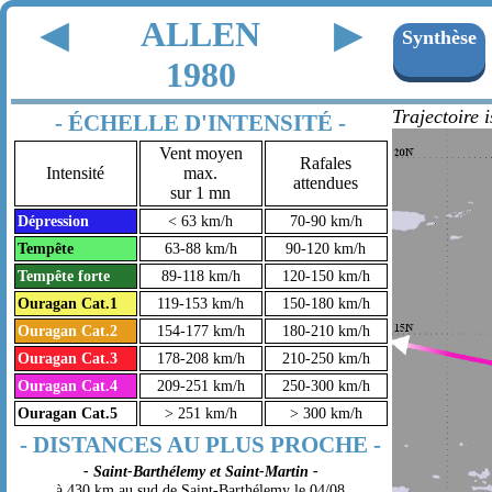
ALLEN
◀
▶
Synthèse
1980
Trajectoire 
- ÉCHELLE D'INTENSITÉ -
Vent moyen
Rafales
Intensité
max.
attendues
sur 1 mn
Dépression
< 63 km/h
70-90 km/h
Tempête
63-88 km/h
90-120 km/h
Tempête forte
89-118 km/h
120-150 km/h
Ouragan Cat.1
119-153 km/h
150-180 km/h
Ouragan Cat.2
154-177 km/h
180-210 km/h
Ouragan Cat.3
178-208 km/h
210-250 km/h
Ouragan Cat.4
209-251 km/h
250-300 km/h
Ouragan Cat.5
> 251 km/h
> 300 km/h
- DISTANCES AU PLUS PROCHE -
- Saint-Barthélemy et Saint-Martin -
à 430 km au sud de Saint-Barthélemy le 04/08